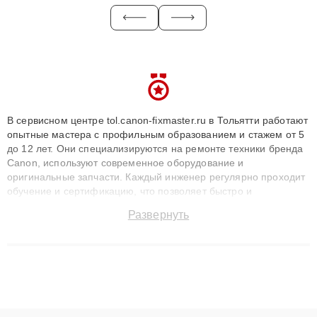
В сервисном центре tol.canon-fixmaster.ru в Тольятти работают
опытные мастера с профильным образованием и стажем от 5
до 12 лет. Они специализируются на ремонте техники бренда
Canon, используют современное оборудование и
оригинальные запчасти. Каждый инженер регулярно проходит
обучение и сертификацию, что позволяет быстро и
точноdiagnostikировать поломки и восстанавливать технику с
Развернуть
сохранением гарантии до 3 лет. Наши мастера решают
сложные случаи: от замены матриц и материнских плат до
ремонта после залития и восстановления данных. Благодаря
высокой квалификации и ответственному подходу клиенты
получают быстрый, качественный ремонт и понятные
объяснения по результатам диагностики.